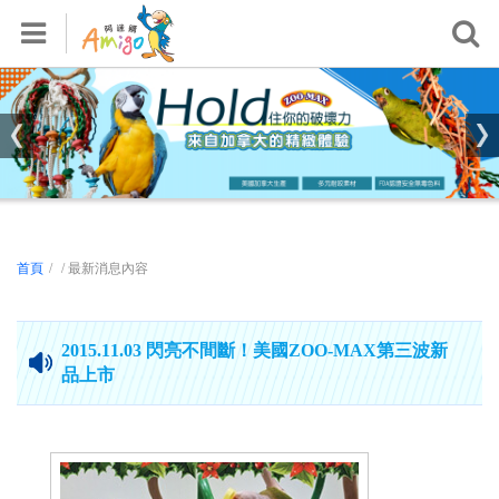
首頁
關於我們
產品專區
活動專區
鸚鵡飼養知識區
影音專區
首頁
/
/ 最新消息內容
檢測報告
銷售據點
2015.11.03 閃亮不間斷！美國ZOO-MAX第三波新
品上市
常見問題
會員專區
登入/註冊