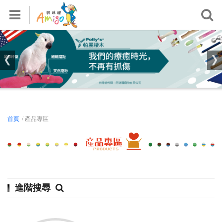
首頁
關於我們
產品專區
活動專區
鸚鵡飼養知識區
影音專區
首頁
/ 產品專區
檢測報告
銷售據點
常見問題
進階搜尋
會員專區
登入/註冊