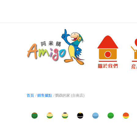
首頁
/
銷售據點
/ 鸚鵡的家 (台南店)