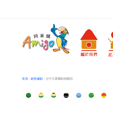
首頁
/
銷售據點
/ 台中凡賽爾動物醫院