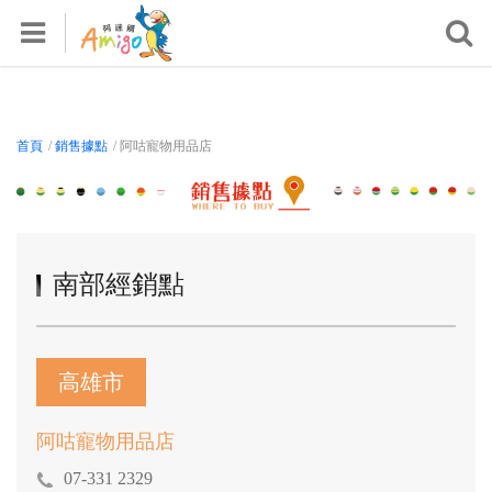
首頁
關於我們
產品專區
首頁
/
銷售據點
/ 阿咕寵物用品店
活動專區
鸚鵡飼養知識區
影音專區
南部經銷點
檢測報告
銷售據點
常見問題
高雄市
會員專區
阿咕寵物用品店
登入/註冊
07-331 2329