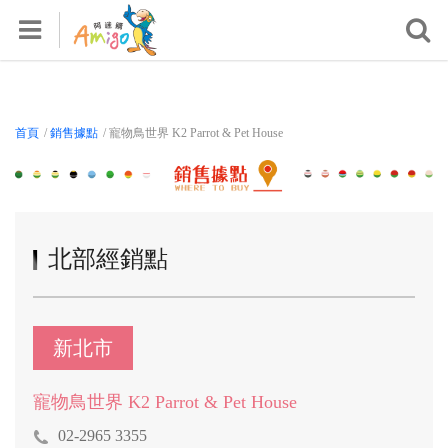
首頁
關於我們
產品專區
首頁
/
銷售據點
/ 寵物鳥世界 K2 Parrot & Pet House
活動專區
鸚鵡飼養知識區
影音專區
北部經銷點
檢測報告
銷售據點
常見問題
新北市
會員專區
寵物鳥世界 K2 Parrot & Pet House
登入/註冊
02-2965 3355