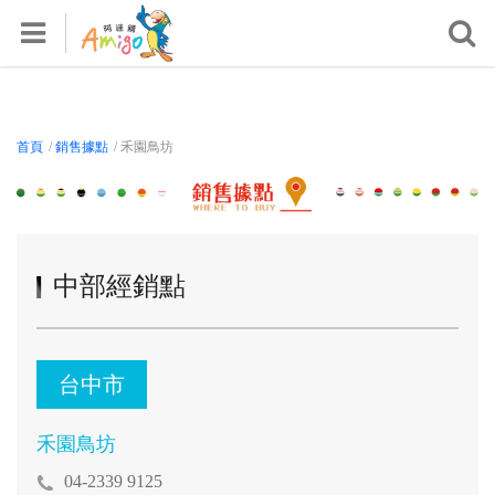
首頁
關於我們
產品專區
首頁
/
銷售據點
/ 禾園鳥坊
活動專區
鸚鵡飼養知識區
影音專區
中部經銷點
檢測報告
銷售據點
常見問題
台中市
會員專區
禾園鳥坊
登入/註冊
04-2339 9125