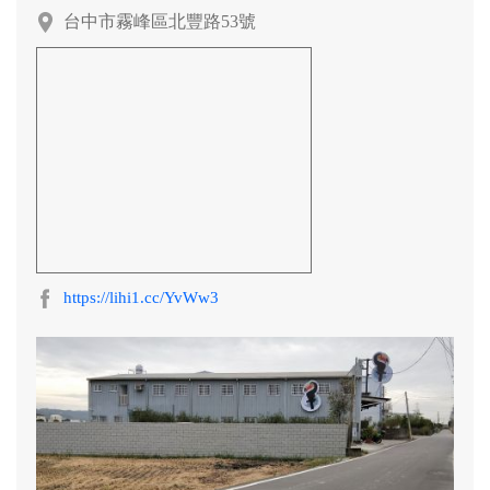
阿迷購粉絲團
台中市霧峰區北豐路53號
https://lihi1.cc/YvWw3