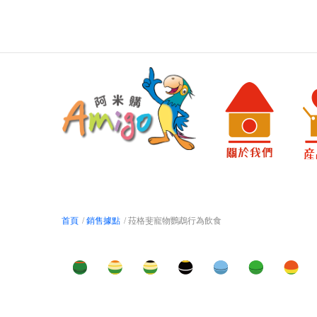
首頁
/
銷售據點
/ 菈格斐寵物鸚鵡行為飲食