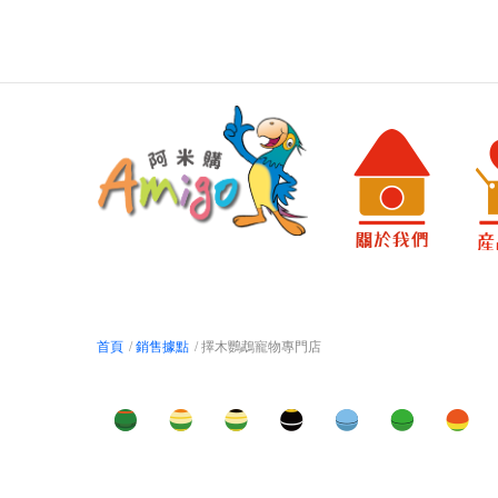
首頁
/
銷售據點
/ 擇木鸚鵡寵物專門店