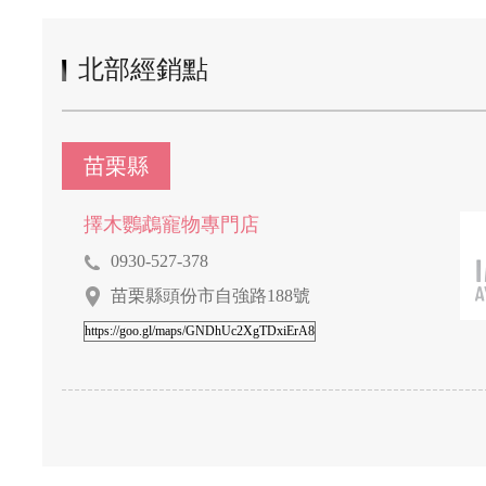
北部經銷點
苗栗縣
擇木鸚鵡寵物專門店
0930-527-378
苗栗縣頭份市自強路188號
https://goo.gl/maps/GNDhUc2XgTDxiErA8